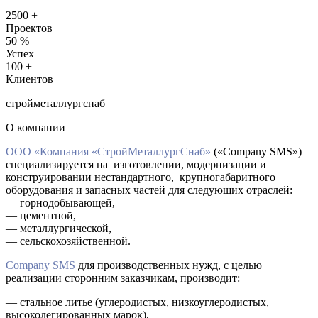
2500
+
Проектов
50
%
Успех
100
+
Клиентов
стройметаллургснаб
О компании
ООО «Компания «СтройМеталлургСнаб»
(«Company SMS»)
специализируется на изготовлении, модернизации и
конструировании нестандартного, крупногабаритного
оборудования и запасных частей для следующих отраслей:
— горнодобывающей,
— цементной,
— металлургической,
— сельскохозяйственной.
Company SMS
для производственных нужд, с целью
реализации сторонним заказчикам, производит:
— стальное литье (углеродистых, низкоуглеродистых,
высоколегированных марок),