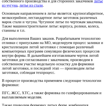
собственного производства и для сторонних заказчиков
литье
из чугуна
,
литье из стали
.
Основным направлением в литье является: крупногабаритное,
мелкосерийное, нестандартное литье заготовок различных
марок стали и чугуна. Чугунное литье по чертежам заказчика.
Также машиностроительное литье: корпуса, ролики, колеса,
станины и т.п.
Для выполнения Ваших заказов. Разрабатываем технологию
отливки с припусками на МО, моделируем процесс заливки и
кристаллизации литой заготовки с помощью различный
компьютерных программ симуляции физических процессов
внутри формы. В дальнейшем изготавливаем чертеж литой
заготовки для согласования с заказчиком, производим в
собственном участке модельную оснастку для формовки
литой заготовки, и последний этап — производим литье
заготовки, соблюдая техпроцесс.
В процессе производства применяем следующие технологии
формовки:
ПГС, ЖСС, ХТС, а также формовка по газифицированным и
выплавляемым моделям.
Также проводим формовку литых форм, комбинируя