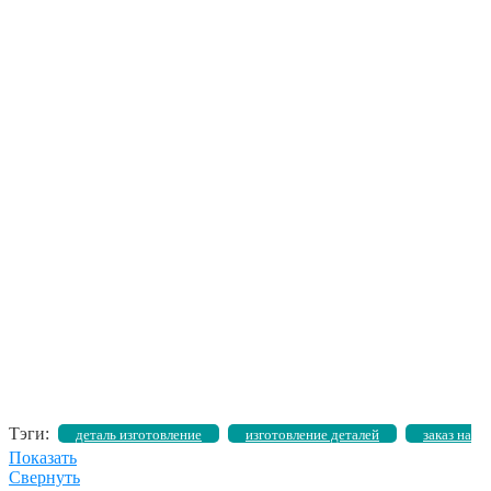
Тэги:
деталь изготовление
изготовление деталей
заказ на
Показать
изготовление деталей
изготовление деталей на заказ
Свернуть