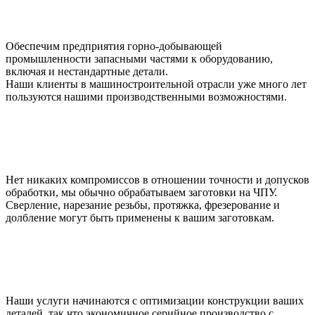
заказать нестандартные металлоконструкции
чпу фрезерование на
заказ
точная мехобработка
профессиональная
механообработка
расценки на металлообработку
Обеспечим предприятия горно-добывающей
промышленности запасными частями к оборудованию,
нестандартные металлоконструкции на заказ
железные
включая и нестандартные детали.
конструкции на заказ
сварка изделий из металла на заказ
Наши клиенты в машиностроительной отрасли уже много лет
пользуются нашими производственными возможностями.
производство корпусных изделий из металла
металлообработка на
станках с чпу на заказ
производство металлоконструкций из круглых
труб
изделия из металлокаркаса на заказ
возьмем заказы на
мехобработку
мехобработка на станках с чпу
производство
втулок из металла
профессиональная мехобработка
Нет никаких компромиссов в отношении точности и допусков
обработки, мы обычно обрабатываем заготовки на ЧПУ.
Сверление, нарезание резьбы, протяжка, фрезерование и
долбление могут быть применены к вашим заготовкам.
Наши услуги начинаются с оптимизации конструкции ваших
деталей, так что экономичное серийное производство с